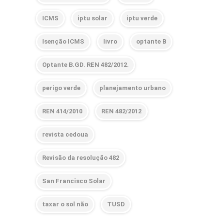
ICMS
iptu solar
iptu verde
Isenção ICMS
livro
optante B
Optante B.GD. REN 482/2012.
perigo verde
planejamento urbano
REN 414/2010
REN 482/2012
revista cedoua
Revisão da resolução 482
San Francisco Solar
taxar o sol não
TUSD