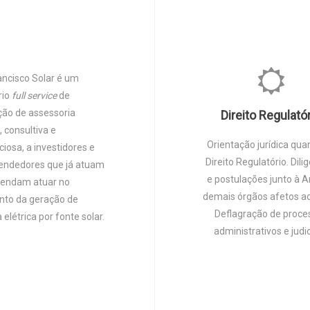
ancisco Solar é um
rio
full service
de
ção de assessoria
Direito Regulató
a, consultiva e
Orientação jurídica qua
iosa, a investidores e
Direito Regulatório. Dili
ndedores que já atuam
e postulações junto à A
tendam atuar no
demais órgãos afetos a
to da geração de
Deflagração de proce
 elétrica por fonte solar.
administrativos e judic