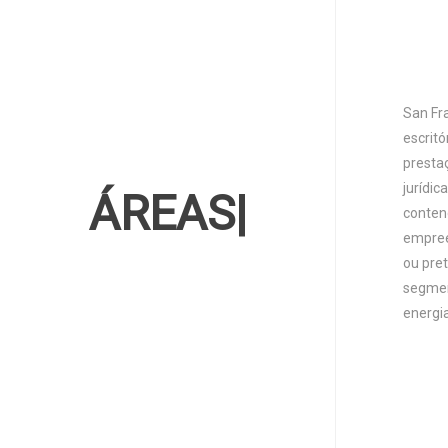
San Fr
escritó
presta
jurídic
ATU
|
contenc
empree
ou pre
segmen
energia