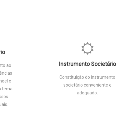
rio
Instrumento Societário
nto ao
gências
Constituição do instrumento
neel e
societário conveniente e
o tema.
adequado.
ssos
iais.