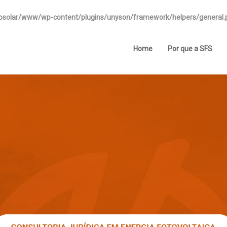
osolar/www/wp-content/plugins/unyson/framework/helpers/general.
Home
Por que a SFS