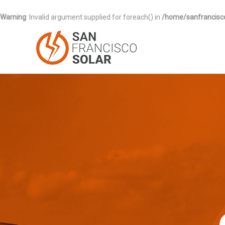
Warning
: Invalid argument supplied for foreach() in
/home/sanfrancisc