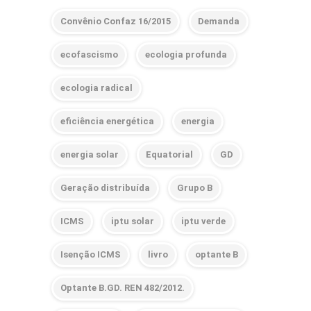
Convênio Confaz 16/2015
Demanda
ecofascismo
ecologia profunda
ecologia radical
eficiência energética
energia
energia solar
Equatorial
GD
Geração distribuída
Grupo B
ICMS
iptu solar
iptu verde
Isenção ICMS
livro
optante B
Optante B.GD. REN 482/2012.