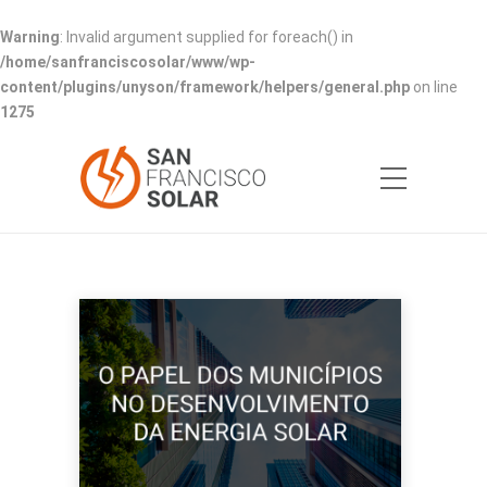
Warning
: Invalid argument supplied for foreach() in
/home/sanfranciscosolar/www/wp-
content/plugins/unyson/framework/helpers/general.php
on line
1275